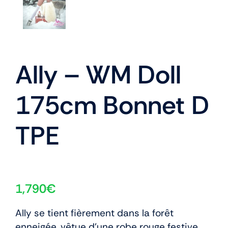
Ally – WM Doll
175cm Bonnet D
TPE
1,790
€
Ally se tient fièrement dans la forêt
enneigée, vêtue d’une robe rouge festive