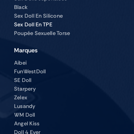
Black
Sex Doll En Silicone
Sex Doll En TPE
Poupée Sexuelle Torse
Marques
Aibei
FunWestDoll
SE Doll
Starpery
Zelex
Lusandy
WM Doll
Angel Kiss
Doll 4 Ever