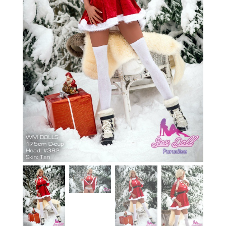
En stock
Aide
Guides
Paiement
Contact
Livraison