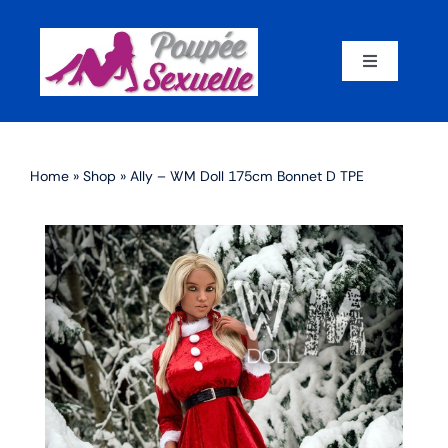
Skip
to
content
Toggle
Navigation
Accueil
Home
»
Shop
»
Ally – WM Doll 175cm Bonnet D TPE
Par corps
Par marque
Par matériaux
Par taille
Sex dolls en promotion