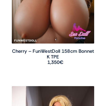
Cherry – FunWestDoll 158cm Bonnet
K TPE
1,350
€