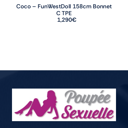
Coco – FunWestDoll 158cm Bonnet
C TPE
1,290
€