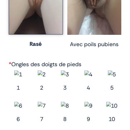
Rasé
Avec poils pubiens
*
Ongles des doigts de pieds
1
2
3
4
5
6
7
8
9
10