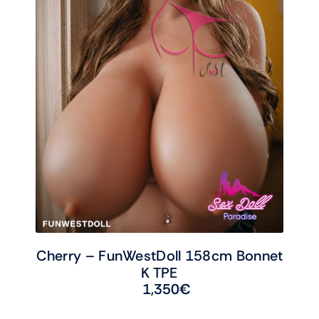
Cherry – FunWestDoll 158cm Bonnet
K TPE
1,350
€