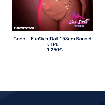
Coco – FunWestDoll 158cm Bonnet
K TPE
1,250
€