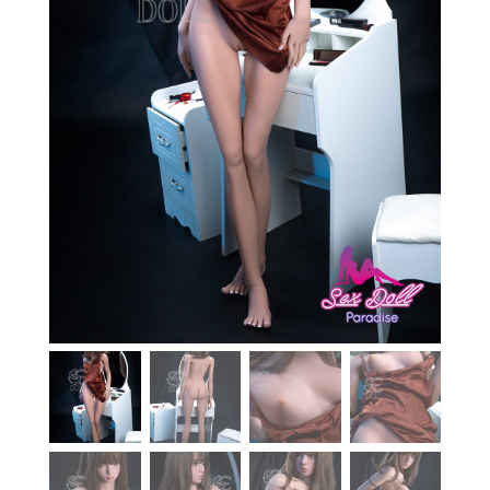
En stock
Aide
Guides
Paiement
Contact
Livraison