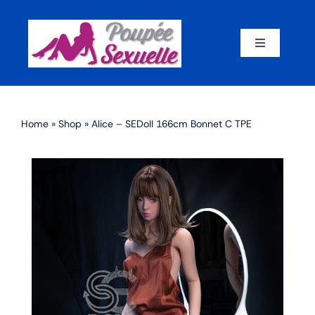
Skip
to
content
Toggle
Navigation
Accueil
Home
»
Shop
»
Alice – SEDoll 166cm Bonnet C TPE
Par corps
Par marque
Par matériaux
Par taille
Sex dolls en promotion