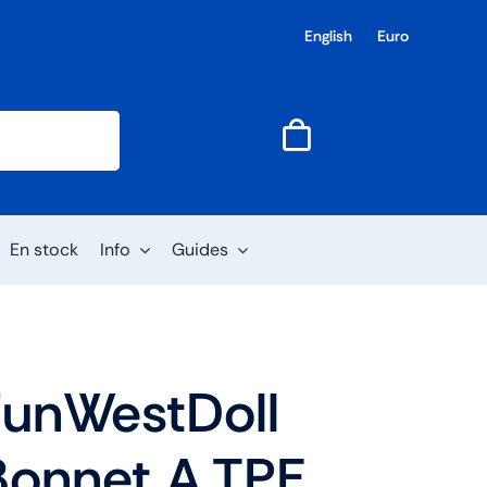
English
Euro
En stock
Info
Guides
FunWestDoll
onnet A TPE