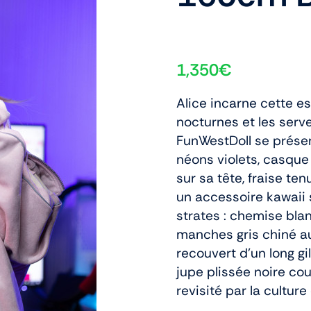
1,350
€
Alice incarne cette es
nocturnes et les serv
FunWestDoll se prése
néons violets, casque
sur sa tête, fraise t
un accessoire kawaii 
strates : chemise bla
manches gris chiné au
recouvert d’un long g
jupe plissée noire co
revisité par la culture