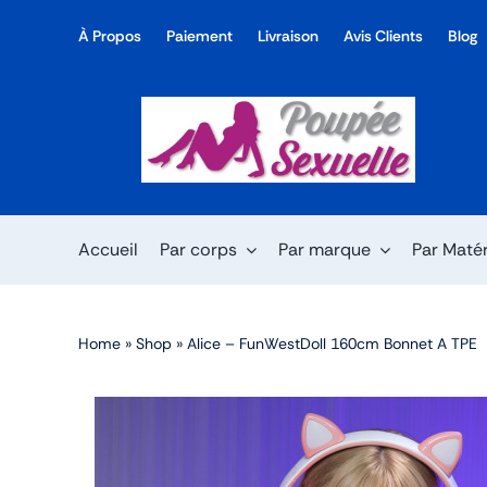
Skip
À Propos
Paiement
Livraison
Avis Clients
Blog
to
content
Accueil
Par corps
Par marque
Par Maté
Home
»
Shop
»
Alice – FunWestDoll 160cm Bonnet A TPE