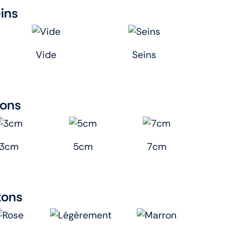
eins
Vide
Seins
tons
3cm
5cm
7cm
tons