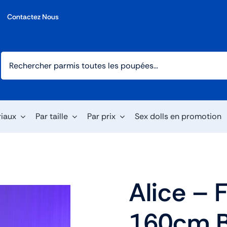
Contactez Nous
riaux
Par taille
Par prix
Sex dolls en promotion
Alice – 
160cm B