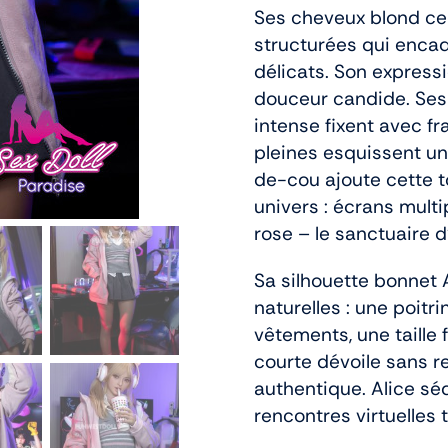
Ses cheveux blond ce
structurées qui encad
délicats. Son expres
douceur candide. Ses
intense fixent avec fr
pleines esquissent un 
de-cou ajoute cette to
univers : écrans multi
rose – le sanctuaire 
Sa silhouette bonnet
naturelles : une poitr
vêtements, une taille 
courte dévoile sans r
authentique. Alice sé
rencontres virtuelles 