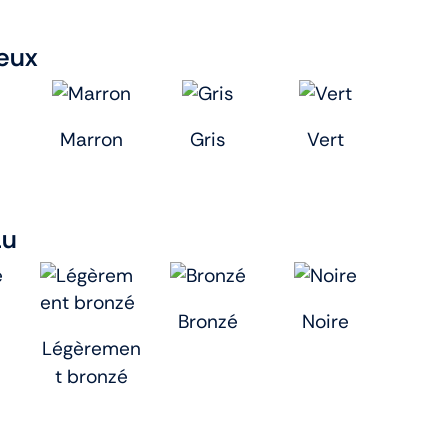
eux
Marron
Gris
Vert
au
Bronzé
Noire
Légèremen
t bronzé