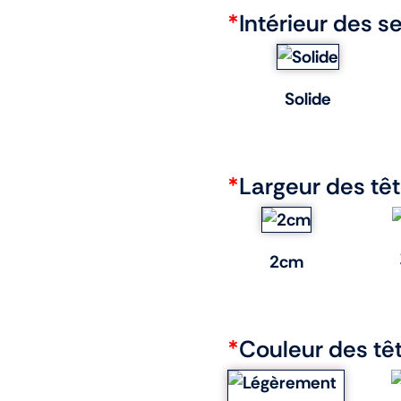
*
Intérieur des s
Solide
*
Largeur des tê
2cm
*
Couleur des tê