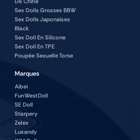
De Chine
Sex Dolls Grosses BBW
Sex Dolls Japonaises
Black
Sex Doll En Silicone
Sex Doll En TPE
Poupée Sexuelle Torse
Marques
Aibei
FunWestDoll
SE Doll
Starpery
Zelex
Lusandy