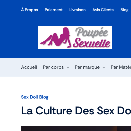
Skip
À Propos
Paiement
Livraison
Avis Clients
Blog
to
content
Accueil
Par corps
Par marque
Par Maté
Sex Doll Blog
La Culture Des Sex Do