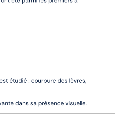
s ont été parmi les premiers à
est étudié : courbure des lèvres,
ivante dans sa présence visuelle.