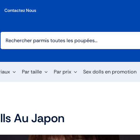
Contactez Nous
riaux
Par taille
Par prix
Sex dolls en promotion
lls Au Japon