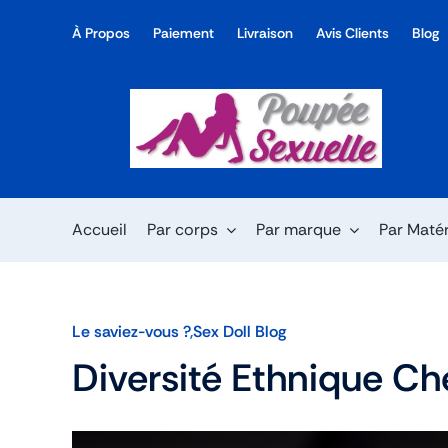
Skip
À Propos
Paiement
Livraison
Avis Clients
Blog
to
content
Accueil
Par corps
Par marque
Par Maté
Le saviez-vous ?
,
Sex Doll Blog
Diversité Ethnique Ch